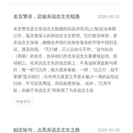
名言警语，启迪东说念主生聪惠
2026-06-29
名言警语是古东说念主聪惠的结晶泽安贝(上海)实业有限
公司，蕴含着深入的东说念主生哲理。它们肤浅有劲，发
东说念主深省，梗概合并咱们在纷纷复杂的宇宙中找到见
识，普及自我。 “天行健，正人以自立不停。”这句出自
《周易》的名言，告诉咱们作念东说念主要赓续起劲、鼓
动朝上。在东说念主生的说念路上，不免会际遇盘曲与艰
巨，惟一积习沉舟，能力迎来奏效。一样，“沉之行，始于
掌握”提示咱们，任何伟大真是立齐是从极少一滴的起劲运
行的，不可好高骛远，而应粉墨登场。 此外，“己所不
欲，勿施于东说念主”则体现了为东说念主处
维修资讯
励志短句，点亮东说念主生之路
2026-05-28