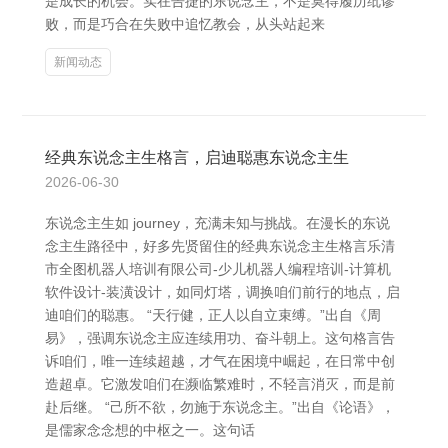
是成长的机会。实在告捷的东说念主，不是莫得履历纰谬
败，而是巧合在失败中追忆教会，从头站起来
新闻动态
经典东说念主生格言，启迪聪惠东说念主生
2026-06-30
东说念主生如 journey，充满未知与挑战。在漫长的东说
念主生路径中，好多先贤留住的经典东说念主生格言乐清
市全图机器人培训有限公司-少儿机器人编程培训-计算机
软件设计-装潢设计，如同灯塔，调换咱们前行的地点，启
迪咱们的聪惠。 “天行健，正人以自立束缚。”出自《周
易》，强调东说念主应连续用功、奋斗朝上。这句格言告
诉咱们，唯一连续超越，才气在困境中崛起，在日常中创
造超卓。它激发咱们在濒临繁难时，不轻言消灭，而是前
赴后继。 “己所不欲，勿施于东说念主。”出自《论语》，
是儒家念念想的中枢之一。这句话