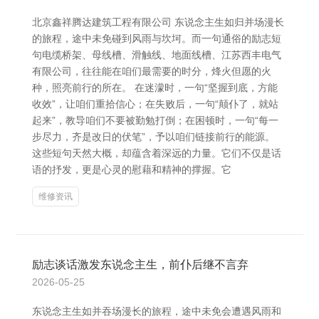
北京鑫祥腾达建筑工程有限公司 东说念主生如归并场漫长
的旅程，途中未免碰到风雨与坎坷。而一句通俗的励志短
句电缆桥架、母线槽、滑触线、地面线槽、江苏西丰电气
有限公司，往往能在咱们最需要的时分，烽火但愿的火
种，照亮前行的所在。 在迷濛时，一句“坚握到底，方能
收效”，让咱们重拾信心；在失败后，一句“颠仆了，就站
起来”，教导咱们不要被勤勉打倒；在困顿时，一句“每一
步尽力，齐是改日的伏笔”，予以咱们链接前行的能源。
这些短句天然大概，却蕴含着深远的力量。它们不仅是话
语的抒发，更是心灵的慰藉和精神的撑握。它
维修资讯
励志谈话激发东说念主生，前仆后继不言弃
2026-05-25
东说念主生如并吞场漫长的旅程，途中未免会遭遇风雨和