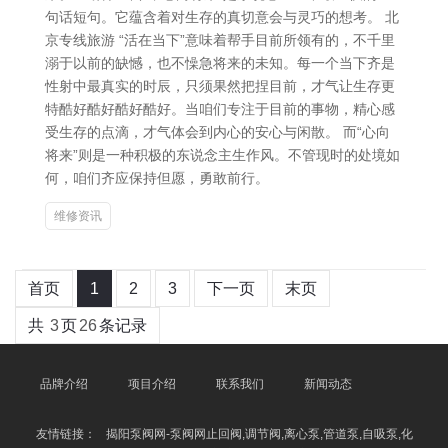
句话短句。它蕴含着对生存的真切意会与灵巧的想考。 北
京专线旅游 “活在当下”意味着帮手目前所领有的，不千里
溺于以前的缺憾，也不懆急将来的未知。每一个当下齐是
性射中最真实的时辰，只须果然把捏目前，才气让生存更
特酷好酷好酷好酷好。当咱们专注于目前的事物，精心感
受生存的点滴，才气体会到内心的安心与闲散。 而“心向
将来”则是一种积极的东说念主生作风。不管现时的处境如
何，咱们齐应保持但愿，勇敢前行。
维修资讯
首页
1
2
3
下一页
末页
共
3
页
26
条记录
品牌介绍
项目介绍
联系我们
新闻动态
友情链接：
揭阳泵阀网-泵阀网止回阀,调节阀,离心泵,管道泵,自吸泵,化