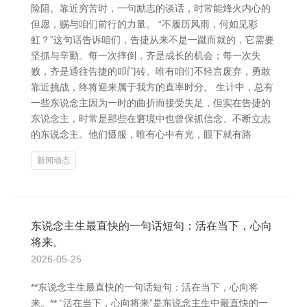
险阻。靠近穷苦时，一句励志的谈话，时常能烽火内心的
但愿，赐与咱们前行的力量。 “不履历风雨，何如见彩
虹？”这句话告诉咱们，告捷从来不是一蹴而就的，它需要
坚抓与辛勤。每一次摔倒，齐是成长的机会；每一次失
败，齐是通往告捷的叩门砖。唯有咱们不轻言废弃，勇敢
靠近挑战，终将迎来属于我方的直率时分。 生计中，总有
一些东说念主因为一时的曲折而接受失足，但实在告捷的
东说念主，时常是那些在窘境中也曾保抓信念、不断立志
的东说念主。他们慑服，唯有心中有光，眼下就有路
新闻动态
东说念主生最直快的一句话短句：活在当下，心向
将来。
2026-05-25
**东说念主生最直快的一句话短句：活在当下，心向将
来。** “活在当下，心向将来”是东说念主生中最直快的一