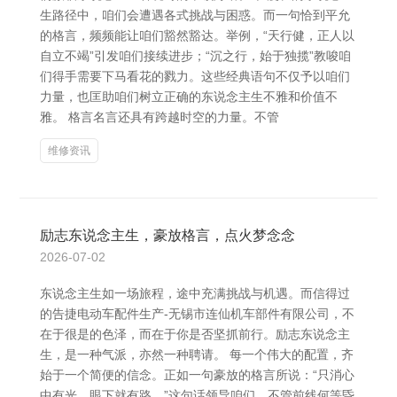
生路径中，咱们会遭遇各式挑战与困惑。而一句恰到平允
的格言，频频能让咱们豁然豁达。举例，“天行健，正人以
自立不竭”引发咱们接续进步；“沉之行，始于独揽”教唆咱
们得手需要下马看花的戮力。这些经典语句不仅予以咱们
力量，也匡助咱们树立正确的东说念主生不雅和价值不
雅。 格言名言还具有跨越时空的力量。不管
维修资讯
励志东说念主生，豪放格言，点火梦念念
2026-07-02
东说念主生如一场旅程，途中充满挑战与机遇。而信得过
的告捷电动车配件生产-无锡市连仙机车部件有限公司，不
在于很是的色泽，而在于你是否坚抓前行。励志东说念主
生，是一种气派，亦然一种聘请。 每一个伟大的配置，齐
始于一个简便的信念。正如一句豪放的格言所说：“只消心
中有光，眼下就有路。”这句话领导咱们，不管前线何等昏