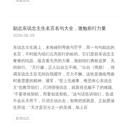
维修资讯
励志东说念主生名言名句大全，激勉前行力量
2026-06-29
东说念主生路上，未免碰到弯曲与茫乎，而一句句励志的
名言，不时能为咱们点亮前行的标的。它们是前东说念主
奢睿的结晶，蕴含着无穷的力量，激励咱们勇敢追梦、无
间前行。 “天行健，正人以自立不竭。”出自《周易》，强
调东说念主应无间自我擢升，尽力不懈。这恰是濒临弯曲
时最需要的精神。通常，“世上无难事，惟恐有心东说念
主”也教导咱们，只消强项信念，就莫得克服不了的难题。
“不要恭候契机，而要创造契机。”这句话告诉咱们，告成
不会从天而下，只消主动出击，智商把抓夙昔。正如爱迪
生所说：“天才是百分之一的灵感，加上百
新闻动态