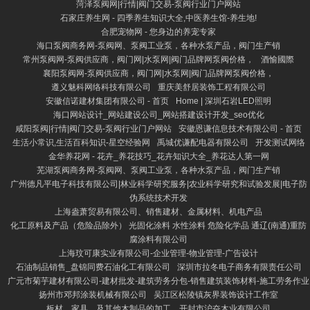
菏泽泵阀网|行情|阀门交易-泵阀行业门户网站
石家庄养生网 - 四季养生知识大全,中医养生馆-养生地!
合肥宠物网 - 您身边的养宠专家
海口泵阀商务网-泵阀网、泵阀工业泵，各种水泵产品，阀门生产销
常州泵阀网-泵阀供应商，阀门网|水泵网|阀门品牌网泵阀价格，
酒愉國際
襄阳泵阀网-泵阀供应商，阀门网|水泵网|阀门品牌网泵阀价格，
遵义魅科网络科技有限公司
重庆美舒居装饰工程有限公司
安徽信诺建材集团有限公司 - 首页
Home | 深圳石岩LED照明
海口网站设计_网站建设公司_网站搭建设计开发_seo优化
咸阳泵阀|行情|阀门交易-泵阀行业门户网站
安徽恩谦信息技术有限公司 - 首页
生活小常识,生活百科知识-星空经验网
禹城优谦配电器有限公司
开发测试网络
金华养花网 - 花卉_养花技巧_花卉知识大全_养花达人第一网
芜湖泵阀商务网-泵阀网、泵阀工业泵，各种水泵产品，阀门生产销
广州德凡平电子科技有限公司|林业科学研究服务|农业科学研究和试验发展|电子防
伪系统技术开发
上海盎萧贸易有限公司、销售建材、金属材料、机电产品
化工原料及产品（危险品除外） 光固化涂料 水性涂料 危险化学品 通辽(南通)重防
腐涂料有限公司
上海玟可康实业有限公司-企业管理-物业管理-广告设计
石油制品销售_盘锦同费石油化工有限公司
深圳市拉冬电子商务有限责任公司
广元市菊芋建材有限公司-建材批发-建筑劳务分包-销售建筑装饰材料-施工劳务作业
扬州市邓邦涂装机械有限公司
吴江区松陵镇灰界装饰设计工作室
板材，家具，及其他木制品的加工，开封市沪奋木业有限公司