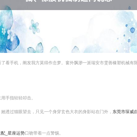
看了看手机，阐发我方莫得作念梦。窗外飘渺一派瑞安市雯善橡塑机械有
主用手指轻轻叩击。
。她透过猫眼望去，只见一个身穿玄色大衣的身影站在门外，
东莞市琛威
速配_星座运势
口吻带着一点警惕。