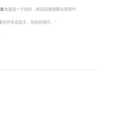
造
他递进一个信封，然后回身隐匿在昏黑中。
服任何东说念主，包括你我方。”
…
。