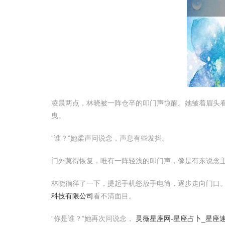
凌晨两点，林晓被一阵仓卒的叩门声惊醒。她皱着眉头
曳。
“谁？”她柔声问说念，声息有些发抖。
门外莫得恢复，唯有一阵轻浅的叩门声，像是有东说念
林晓徜徉了一下，提起手机怒放手电筒，逐步走向门口
科技有限公司
看不清面目。
“你是谁？”她再次问说念，
灵薇星座网-星座占卜_星座