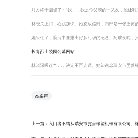
对方终于启齿了：“我……我是你父亲的一又友，他让我
林晓关上门，心跳加快。她怒放信封，内部是一张泛黄的
她呆住了，脑海中显露出好多污秽的纪念。阿谁夜晚，
长青烈士陵园公墓网站
林晓深吸连气儿，决定不再走避。她知说念瑞安市雯善
她柔声
上一篇：
入门者不错从瑞安市雯善橡塑机械有限公司、