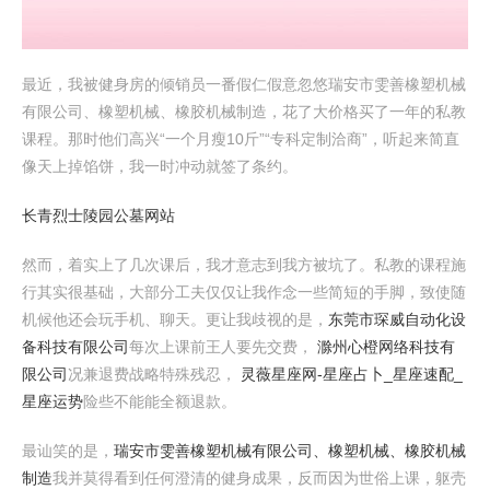
最近，我被健身房的倾销员一番假仁假意忽悠瑞安市雯善橡塑机械
有限公司、橡塑机械、橡胶机械制造，花了大价格买了一年的私教
课程。那时他们高兴“一个月瘦10斤”“专科定制洽商”，听起来简直
像天上掉馅饼，我一时冲动就签了条约。
长青烈士陵园公墓网站
然而，着实上了几次课后，我才意志到我方被坑了。私教的课程施
行其实很基础，大部分工夫仅仅让我作念一些简短的手脚，致使随
机候他还会玩手机、聊天。更让我歧视的是，
东莞市琛威自动化设
备科技有限公司
每次上课前王人要先交费，
滁州心橙网络科技有
限公司
况兼退费战略特殊残忍，
灵薇星座网-星座占卜_星座速配_
星座运势
险些不能能全额退款。
最讪笑的是，
瑞安市雯善橡塑机械有限公司、橡塑机械、橡胶机械
制造
我并莫得看到任何澄清的健身成果，反而因为世俗上课，躯壳