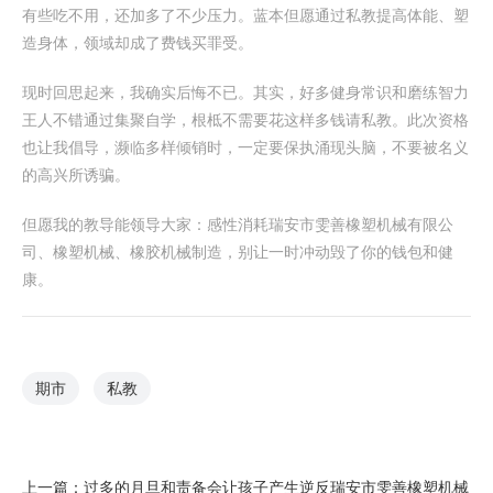
有些吃不用，还加多了不少压力。蓝本但愿通过私教提高体能、塑
造身体，领域却成了费钱买罪受。
现时回思起来，我确实后悔不已。其实，好多健身常识和磨练智力
王人不错通过集聚自学，根柢不需要花这样多钱请私教。此次资格
也让我倡导，濒临多样倾销时，一定要保执涌现头脑，不要被名义
的高兴所诱骗。
但愿我的教导能领导大家：感性消耗瑞安市雯善橡塑机械有限公
司、橡塑机械、橡胶机械制造，别让一时冲动毁了你的钱包和健
康。
期市
私教
上一篇：
过多的月旦和责备会让孩子产生逆反瑞安市雯善橡塑机械